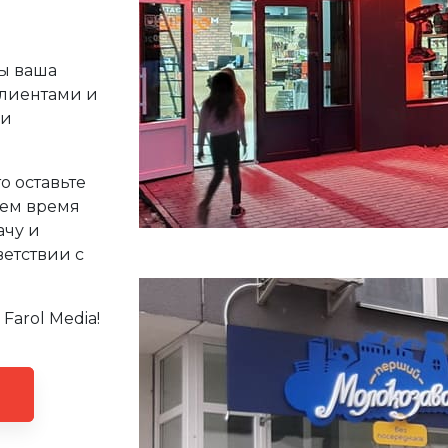
ы ваша
клиентами и
ли
о оставьте
рем время
ачу и
етствии с
Farol Media!