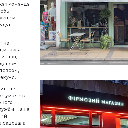
кая команда
тобы
укции,
удут
т на
кционала
риалов,
едством
девром,
екунд.
финале –
Сумах. Это
ьного
лужбы. Наша
ций
а радовала