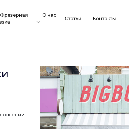
О нас
Фрезерная
Статьи
Контакты
езка
ки
готовлении