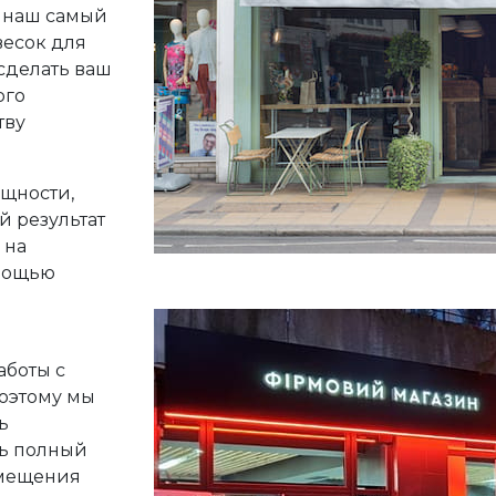
 наш самый
весок для
 сделать ваш
ого
тву
щности,
й результат
 на
омощью
аботы с
оэтому мы
ь
ть полный
змещения