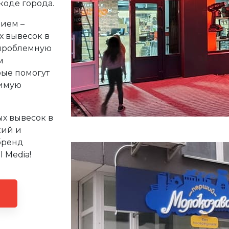
коде города.
нием –
х вывесок в
спроблемную
м
рые помогут
димую
х вывесок в
кий и
бренд
 Media!