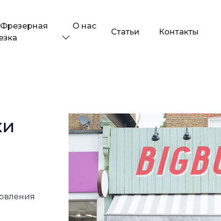
О нас
Фрезерная
Статьи
Контакты
езка
ки
товления