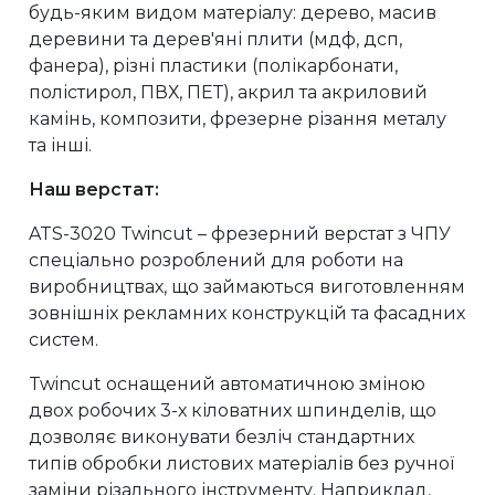
будь-яким видом матеріалу: дерево, масив
деревини та дерев'яні плити (мдф, дсп,
фанера), різні пластики (полікарбонати,
полістирол, ПВХ, ПЕТ), акрил та акриловий
камінь, композити, фрезерне різання металу
та інші.
Наш верстат:
ATS-3020 Twincut – фрезерний верстат з ЧПУ
спеціально розроблений для роботи на
виробництвах, що займаються виготовленням
зовнішніх рекламних конструкцій та фасадних
систем.
Twincut оснащений автоматичною зміною
двох робочих 3-х кіловатних шпинделів, що
дозволяє виконувати безліч стандартних
типів обробки листових матеріалів без ручної
заміни різального інструменту. Наприклад,