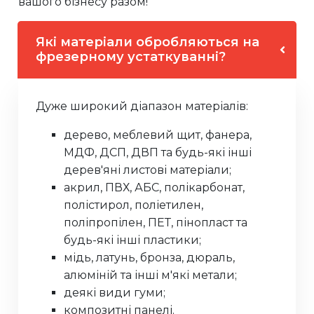
вашого бізнесу разом!
Які матеріали обробляються на
фрезерному устаткуванні?
Дуже широкий діапазон матеріалів:
дерево, меблевий щит, фанера,
МДФ, ДСП, ДВП та будь-які інші
дерев'яні листові матеріали;
акрил, ПВХ, АБС, полікарбонат,
полістирол, поліетилен,
поліпропілен, ПЕТ, пінопласт та
будь-які інші пластики;
мідь, латунь, бронза, дюраль,
алюміній та інші м'які метали;
деякі види гуми;
композитні панелі.