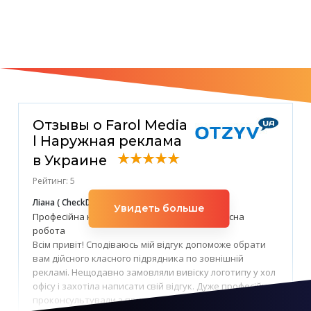
Отзывы о Farol Media
l Наружная реклама
в Украине
Рейтинг: 5
Ліана ( CheckDom Group)
26 апреля, 2023 год
Увидеть больше
Професійна команда, швидка реалізація, якісна
робота
Всім привіт! Сподіваюсь мій відгук допоможе обрати
вам дійсного класного підрядника по зовнішній
рекламі. Нещодавно замовляли вивіску логотипу у хол
офісу і захотіла написати свій відгук. Дуже професійно
проконсультували з приводу вивіски, надали різні