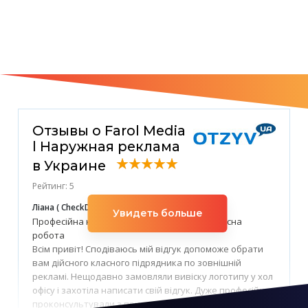
Отзывы о Farol Media
l Наружная реклама
в Украине
Рейтинг: 5
Ліана ( CheckDom Group)
26 апреля, 2023 год
Увидеть больше
Професійна команда, швидка реалізація, якісна
робота
Всім привіт! Сподіваюсь мій відгук допоможе обрати
вам дійсного класного підрядника по зовнішній
рекламі. Нещодавно замовляли вивіску логотипу у хол
офісу і захотіла написати свій відгук. Дуже професійно
проконсультували з приводу вивіски, надали різні