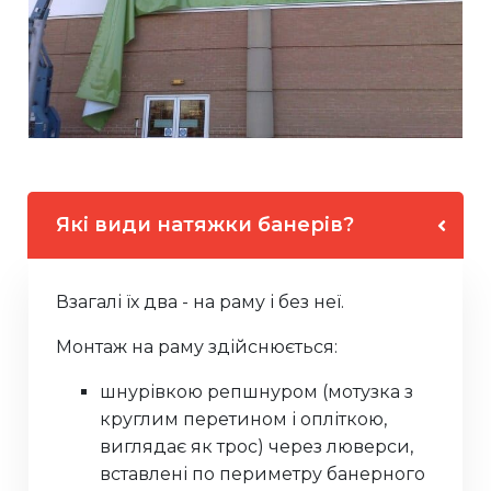
Які види натяжки банерів?
Взагалі їх два - на раму і без неї.
Монтаж на раму здійснюється:
шнурівкою репшнуром (мотузка з
круглим перетином і опліткою,
виглядає як трос) через люверси,
вставлені по периметру банерного