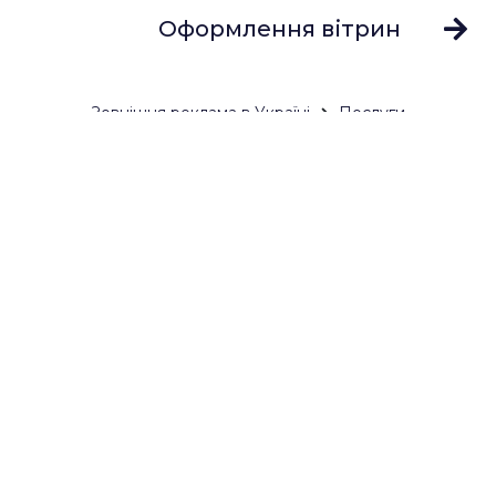
Оформлення вітрин
Зовнішня реклама в Україні
Послуги
Натяжка банерів
Зовнішня реклама.
Виготовлення та
монтаж по всій
Україні. Фарол
Медіа. Farol Media
Побачити більше
Рейтинг: 5
Ліана ( CheckDom Group)
26 квітня 2023
Професійна команда, швидка реалізація, якісна