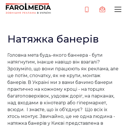
Натяжка банерів
Головна мета будь-якого баннера - бути
натягнутим, інакше навіщо він взагалі?
Зрозуміло, що вони працюють як реклама, але
це потім, спочатку, як не крути, монтаж
банерів. В Україні ми з вами бачимо банери
практично на кожному кроці - на торцях
багатоповерхівок, уздовж доріг, на парканах,
над входами в кінотеатр або гіпермаркет,
всюди. І знаєте, що їх об'єднує? Що всіх їх
хтось монтує. Звичайно, це не одна людина -
натяжка банерів у Києві представлена ​​в